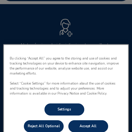
Notre équipe pluridisciplinaire et accueillante
By clicking “Accept All” you agree to the storing and use of cookies and
tracking technologies on your device to enhance site navigation, improve
the performance of our website, analyse website use, and assist our
marketing efforts.
Select “Cookie Settings” for more information about the use of cookies
Apporter des soins de qualité à votre compagnon
and tracking technologies and to adjust your preferences. More
information is available in our Privacy Notice and Cookie Policy.
Settings
Reject All Optional
Accept All
Urgences