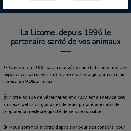
La Licorne, depuis 1996 le
partenaire santé de vos animaux
🦄 Ouverte en 2000, la clinique vétérinaire la Licorne met son
expérience, son savoir-faire et une technologie dernier cri au
service de
VOS
animaux.
🩺
Notre
équipe
de vétérinaires et d'ASV est au service des
animaux, petits ou grands et de leurs propriétaires afin de
proposer la meilleure qualité de service possible.
🥼 Nous sommes à votre disposition pour des conseils, pour