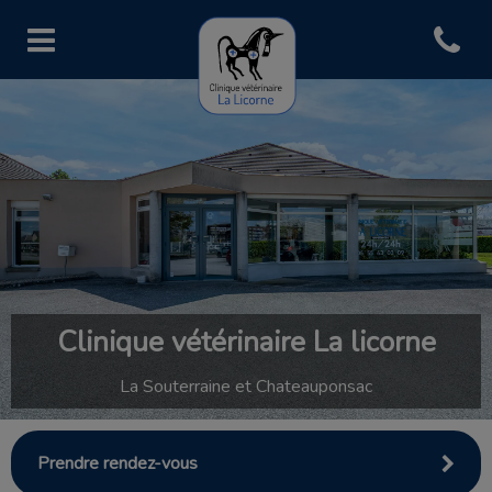
Open con
Page d'accueil de Clinique vétéri
Clinique vétérinaire La licorne
La Souterraine et Chateauponsac
Prendre rendez-vous