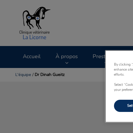
Page d'accueil de Cl
Accueil
À propos
Prestations
By clicking 
enhance site
L'équipe
/
Dr Dinah Gueitz
efforts.
Select “Cook
your prefere
Set