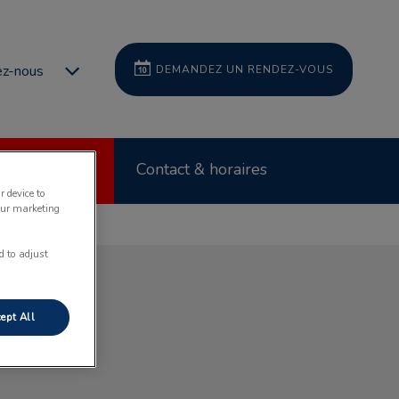
z-nous
DEMANDEZ UN RENDEZ-VOUS
Urgences
Contact & horaires
r device to
our marketing
d to adjust
ept All