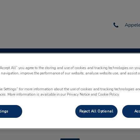
Appele
inique vétérinaire de la Licorne
Nos services
L'équipe
Boutique en ligne
“Accept All” you agree to the storing and use of cookies and tracking technologies on you
 navigation, improve the performance of our website, analyse website use, and assist 
ie Settings” for more information about the use of cookies and tracking technologies an
nces. More information is available in our Privacy Notice and Cookie Policy.
tings
Reject All Optional
Acc
Dr Dinah Gueitz