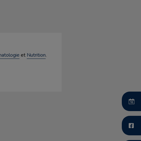
atologie
et
Nutrition
.